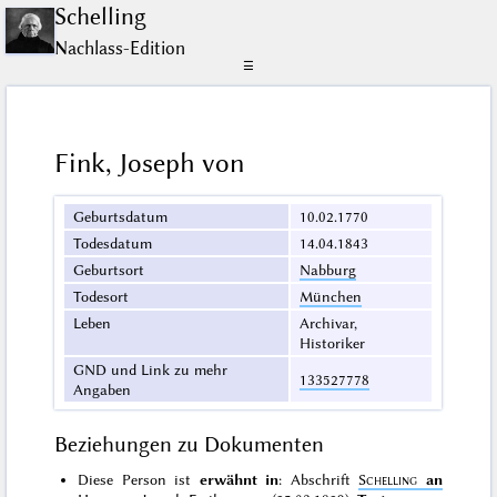
Schelling
Nachlass-Edition
☰
Fink, Joseph von
Geburtsdatum
10.02.1770
Todesdatum
14.04.1843
Geburtsort
Nabburg
Todesort
München
Leben
Archivar,
Historiker
GND und Link zu mehr
133527778
Angaben
Beziehungen zu Dokumenten
Diese Person ist
erwähnt in
: Abschrift
Schelling
an