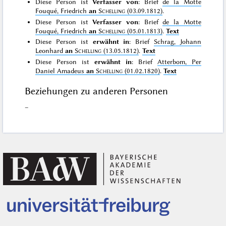
Diese Person ist
Verfasser von
: Brief
de la Motte
Fouqué, Friedrich
an
Schelling
(03.09.1812)
.
Diese Person ist
Verfasser von
: Brief
de la Motte
Fouqué, Friedrich
an
Schelling
(05.01.1813)
.
Text
Diese Person ist
erwähnt in
: Brief
Schrag, Johann
Leonhard
an
Schelling
(13.05.1812)
.
Text
Diese Person ist
erwähnt in
: Brief
Atterbom, Per
Daniel Amadeus
an
Schelling
(01.02.1820)
.
Text
Beziehungen zu anderen Personen
–