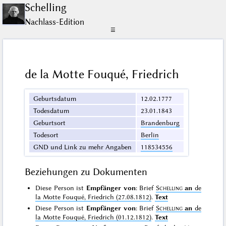
Schelling
Nachlass-Edition
☰
de la Motte Fouqué, Friedrich
Geburtsdatum
12.02.1777
Todesdatum
23.01.1843
Geburtsort
Brandenburg
Todesort
Berlin
GND und Link zu mehr Angaben
118534556
Beziehungen zu Dokumenten
Diese Person ist
Empfänger von
: Brief
Schelling
an
de
la Motte Fouqué, Friedrich (27.08.1812)
.
Text
Diese Person ist
Empfänger von
: Brief
Schelling
an
de
la Motte Fouqué, Friedrich (01.12.1812)
.
Text