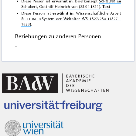
Diese Person ist
erwähnt in
: Briefkonzept
Schelling
an
Schubert, Gotthilf Heinrich von (25.04.1811)
.
Text
Diese Person ist
erwähnt in
: Wissenschaftliche Arbeit
Schelling
»System der Weltalter WS 1827/28«
(1827 -
1828)
.
Beziehungen zu anderen Personen
–