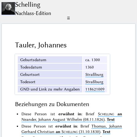
Schelling
Nachlass-Edition
☰
Tauler, Johannes
Geburtsdatum
ca. 1300
Todesdatum
1360
Geburtsort
Straßburg
Todesort
Straßburg
GND und Link zu mehr Angaben
118621009
Beziehungen zu Dokumenten
Diese Person ist
erwähnt in
: Brief
Schelling
an
Neander, Johann August Wilhelm (08.11.1826)
.
Text
Diese Person ist
erwähnt in
: Brief
Thomas, Johann
Gerhard Christian
an
Schelling
(31.10.1830)
.
Text