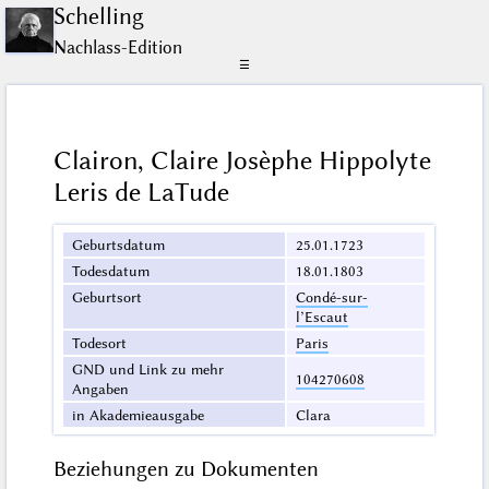
Schelling
Nachlass-Edition
☰
Clairon, Claire Josèphe Hippolyte
Leris de LaTude
Geburtsdatum
25.01.1723
Todesdatum
18.01.1803
Geburtsort
Condé-sur-
l’Escaut
Todesort
Paris
GND und Link zu mehr
104270608
Angaben
in Akademieausgabe
Clara
Beziehungen zu Dokumenten