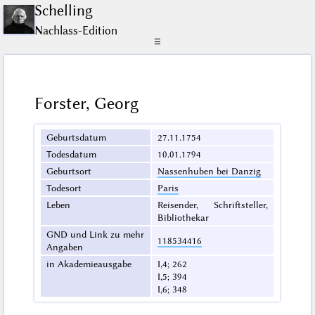
Schelling
Nachlass-Edition
☰
Forster, Georg
Geburtsdatum
27.11.1754
Todesdatum
10.01.1794
Geburtsort
Nassenhuben bei Danzig
Todesort
Paris
Leben
Reisender, Schriftsteller,
Bibliothekar
GND und Link zu mehr
118534416
Angaben
in Akademieausgabe
I,4; 262
I,5; 394
I,6; 348