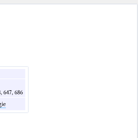
3, 647, 686
gie