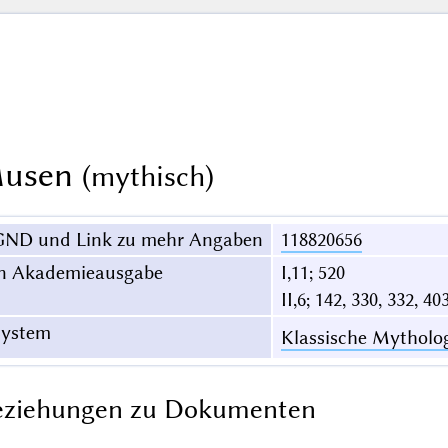
usen
(mythisch)
GND und Link zu mehr Angaben
118820656
in Akademieausgabe
I,11; 520
II,6; 142, 330, 332, 40
System
Klassische Mytholo
eziehungen zu Dokumenten