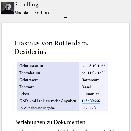
Schelling
Nachlass-Edition
☰
Erasmus von Rotterdam,
Desiderius
Geburtsdatum
ca. 28.10.1466
Todesdatum
ca. 11.07.1536
Geburtsort
Rotterdam
Todesort
Basel
Leben
Humanist
GND und Link zu mehr Angaben
118530666
in Akademieausgabe
I,17; 173
Beziehungen zu Dokumenten