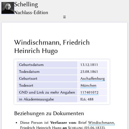
Schelling
Nachlass-Edition
☰
Windischmann, Friedrich
Heinrich Hugo
Geburtsdatum
13.12.1811
Todesdatum
23.08.1861
Geburtsort
Aschaffenburg
Todesort
München
GND und Link zu mehr Angaben
117401072
in Akademieausgabe
II,6; 488
Beziehungen zu Dokumenten
Diese Person ist
Verfasser von
: Brief
Windischmann,
Friedrich Heinrich Hugo
an
Schelling
(05.06.1833)
.