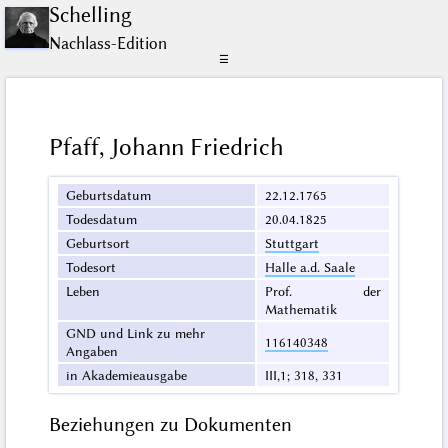
Schelling
Nachlass-Edition
☰
Pfaff, Johann Friedrich
Geburtsdatum
22.12.1765
Todesdatum
20.04.1825
Geburtsort
Stuttgart
Todesort
Halle a.d. Saale
Leben
Prof. der
Mathematik
GND und Link zu mehr
116140348
Angaben
in Akademieausgabe
III,1; 318, 331
Beziehungen zu Dokumenten