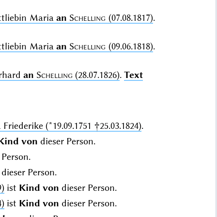
ttliebin Maria
an
Schelling
(07.08.1817)
.
ttliebin Maria
an
Schelling
(09.06.1818)
.
erhard
an
Schelling
(28.07.1826)
.
Text
a Friederike (*19.09.1751 †25.03.1824)
.
Kind von
dieser Person.
 Person.
dieser Person.
9)
ist
Kind von
dieser Person.
4)
ist
Kind von
dieser Person.