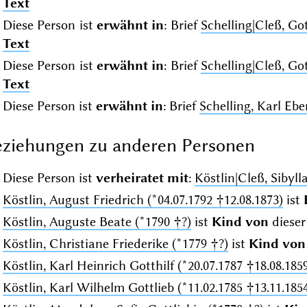
Text
Diese Person ist
erwähnt in
: Brief
Schelling|Cleß, Go
Text
Diese Person ist
erwähnt in
: Brief
Schelling|Cleß, Go
Text
Diese Person ist
erwähnt in
: Brief
Schelling, Karl Eb
ziehungen zu anderen Personen
Diese Person ist
verheiratet mit
:
Köstlin|Cleß, Sibyll
Köstlin, August Friedrich (*04.07.1792 †12.08.1873)
ist
Köstlin, Auguste Beate (*1790 †?)
ist
Kind von
dieser
Köstlin, Christiane Friederike (*1779 †?)
ist
Kind von
Köstlin, Karl Heinrich Gotthilf (*20.07.1787 †18.08.185
Köstlin, Karl Wilhelm Gottlieb (*11.02.1785 †13.11.185