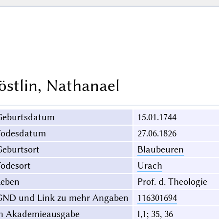
östlin, Nathanael
Geburtsdatum
15.01.1744
Todesdatum
27.06.1826
eburtsort
Blaubeuren
odesort
Urach
Leben
Prof. d. Theologie
GND und Link zu mehr Angaben
116301694
in Akademieausgabe
I,1; 35, 36