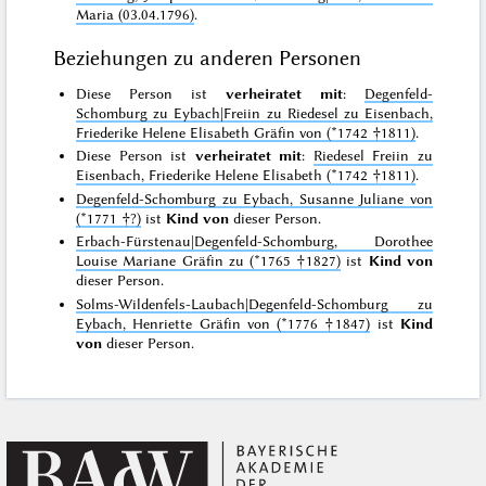
Maria (03.04.1796)
.
Beziehungen zu anderen Personen
Diese Person ist
verheiratet mit
:
Degenfeld-
Schomburg zu Eybach|Freiin zu Riedesel zu Eisenbach,
Friederike Helene Elisabeth Gräfin von (*1742 †1811)
.
Diese Person ist
verheiratet mit
:
Riedesel Freiin zu
Eisenbach, Friederike Helene Elisabeth (*1742 †1811)
.
Degenfeld-Schomburg zu Eybach, Susanne Juliane von
(*1771 †?)
ist
Kind von
dieser Person.
Erbach-Fürstenau|Degenfeld-Schomburg, Dorothee
Louise Mariane Gräfin zu (*1765 †1827)
ist
Kind von
dieser Person.
Solms-Wildenfels-Laubach|Degenfeld-Schomburg zu
Eybach, Henriette Gräfin von (*1776 †1847)
ist
Kind
von
dieser Person.