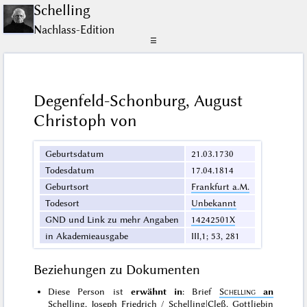
Schelling
Nachlass-Edition
☰
Degenfeld-Schonburg, August
Christoph von
Geburtsdatum
21.03.1730
Todesdatum
17.04.1814
Geburtsort
Frankfurt a.M.
Todesort
Unbekannt
GND und Link zu mehr Angaben
14242501X
in Akademieausgabe
III,1; 53, 281
Beziehungen zu Dokumenten
Diese Person ist
erwähnt in
: Brief
Schelling
an
Schelling, Joseph Friedrich / Schelling|Cleß, Gottliebin