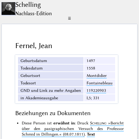
Schelling
Nachlass-Edition
☰
Fernel, Jean
Geburtsdatum
1497
Todesdatum
1558
Geburtsort
Montdidier
Todesort
Fontainebleau
GND und Link zu mehr Angaben
119220903
in Akademieausgabe
I,5; 331
Beziehungen zu Dokumenten
Diese Person ist
erwähnt in
: Druck
Schelling
»Bericht
über den pasigraphischen Versuch des Professor
Schmid in Dillingen.«
(08.07.1811)
.
Text