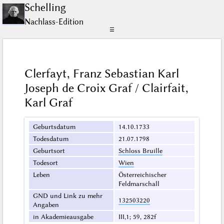
Schelling
Nachlass-Edition
☰
Clerfayt, Franz Sebastian Karl
Joseph de Croix Graf / Clairfait,
Karl Graf
Geburtsdatum
14.10.1733
Todesdatum
21.07.1798
Geburtsort
Schloss Bruille
Todesort
Wien
Leben
Österreichischer
Feldmarschall
GND und Link zu mehr
132503220
Angaben
in Akademieausgabe
III,1; 59, 282f