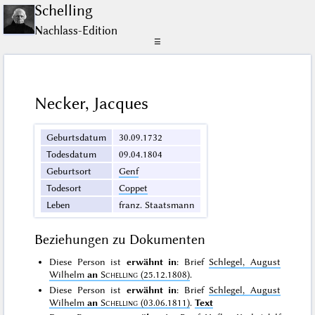
Schelling
Nachlass-Edition
☰
Necker, Jacques
Geburtsdatum
30.09.1732
Todesdatum
09.04.1804
Geburtsort
Genf
Todesort
Coppet
Leben
franz. Staatsmann
Beziehungen zu Dokumenten
Diese Person ist
erwähnt in
: Brief
Schlegel, August
Wilhelm
an
Schelling
(25.12.1808)
.
Diese Person ist
erwähnt in
: Brief
Schlegel, August
Wilhelm
an
Schelling
(03.06.1811)
.
Text