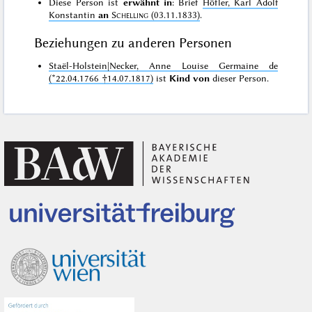
Diese Person ist
erwähnt in
: Brief
Höfler, Karl Adolf
Konstantin
an
Schelling
(03.11.1833)
.
Beziehungen zu anderen Personen
Staël-Holstein|Necker, Anne Louise Germaine de
(*22.04.1766 †14.07.1817)
ist
Kind von
dieser Person.