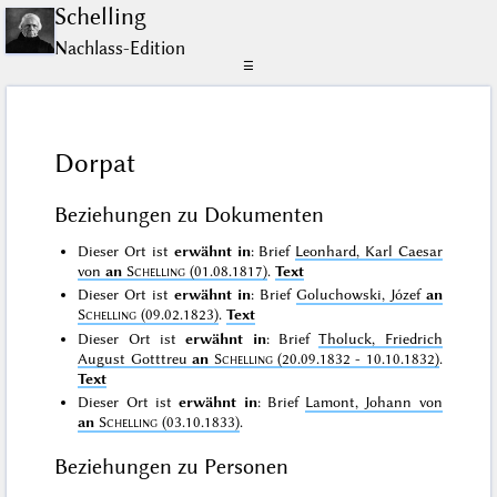
Schelling
Nachlass-Edition
☰
Dorpat
Beziehungen zu Dokumenten
Dieser Ort ist
erwähnt in
: Brief
Leonhard, Karl Caesar
von
an
Schelling
(01.08.1817)
.
Text
Dieser Ort ist
erwähnt in
: Brief
Goluchowski, Józef
an
Schelling
(09.02.1823)
.
Text
Dieser Ort ist
erwähnt in
: Brief
Tholuck, Friedrich
August Gotttreu
an
Schelling
(20.09.1832 - 10.10.1832)
.
Text
Dieser Ort ist
erwähnt in
: Brief
Lamont, Johann von
an
Schelling
(03.10.1833)
.
Beziehungen zu Personen