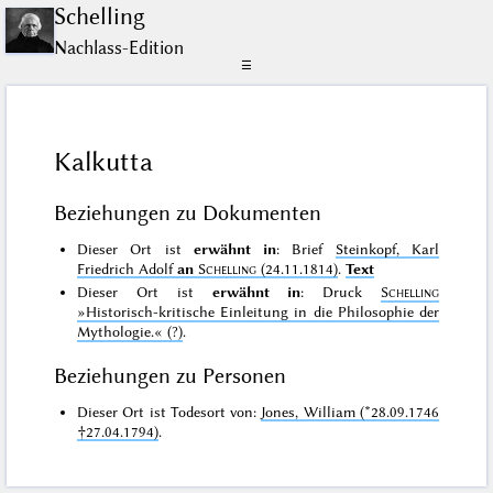
Schelling
Nachlass-Edition
☰
Kalkutta
Beziehungen zu Dokumenten
Dieser Ort ist
erwähnt in
: Brief
Steinkopf, Karl
Friedrich Adolf
an
Schelling
(24.11.1814)
.
Text
Dieser Ort ist
erwähnt in
: Druck
Schelling
»Historisch-kritische Einleitung in die Philosophie der
Mythologie.«
(?)
.
Beziehungen zu Personen
Dieser Ort ist Todesort von:
Jones, William (*28.09.1746
†27.04.1794)
.