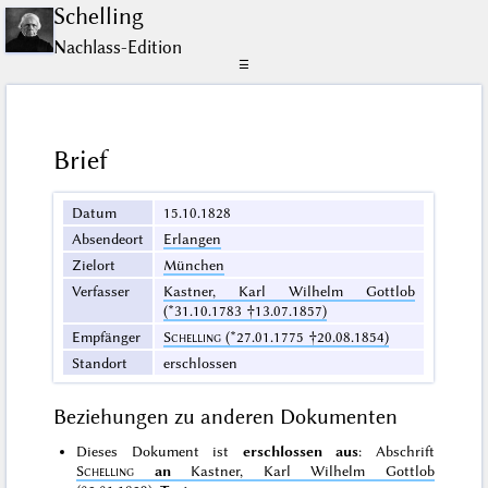
Schelling
Nachlass-Edition
☰
Brief
Datum
15.10.1828
Absendeort
Erlangen
Zielort
München
Verfasser
Kastner, Karl Wilhelm Gottlob
(*31.10.1783 †13.07.1857)
Empfänger
Schelling
(*27.01.1775 †20.08.1854)
Standort
erschlossen
Beziehungen zu anderen Dokumenten
Dieses Dokument ist
erschlossen aus
: Abschrift
Schelling
an
Kastner, Karl Wilhelm Gottlob