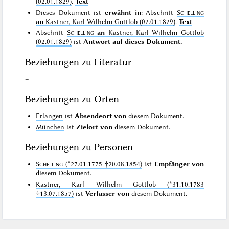
(02.01.1829)
.
Text
Dieses Dokument ist
erwähnt in
: Abschrift
Schelling
an
Kastner, Karl Wilhelm Gottlob (02.01.1829)
.
Text
Abschrift
Schelling
an
Kastner, Karl Wilhelm Gottlob
(02.01.1829)
ist
Antwort auf dieses Dokument.
Beziehungen zu Literatur
–
Beziehungen zu Orten
Erlangen
ist
Absendeort von
diesem Dokument.
München
ist
Zielort von
diesem Dokument.
Beziehungen zu Personen
Schelling
(*27.01.1775 †20.08.1854)
ist
Empfänger von
diesem Dokument.
Kastner, Karl Wilhelm Gottlob (*31.10.1783
†13.07.1857)
ist
Verfasser von
diesem Dokument.