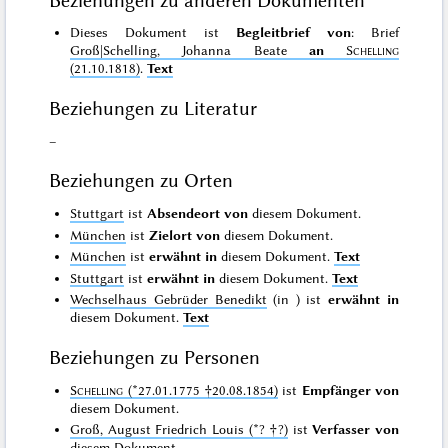
Beziehungen zu anderen Dokumenten
Dieses Dokument ist
Begleitbrief von
: Brief
Groß|Schelling, Johanna Beate
an
Schelling
(21.10.1818)
.
Text
Beziehungen zu Literatur
–
Beziehungen zu Orten
Stuttgart
ist
Absendeort von
diesem Dokument.
München
ist
Zielort von
diesem Dokument.
München
ist
erwähnt in
diesem Dokument.
Text
Stuttgart
ist
erwähnt in
diesem Dokument.
Text
Wechselhaus Gebrüder Benedikt
(in
) ist
erwähnt in
diesem Dokument.
Text
Beziehungen zu Personen
Schelling
(*27.01.1775 †20.08.1854)
ist
Empfänger von
diesem Dokument.
Groß, August Friedrich Louis (*? †?)
ist
Verfasser von
diesem Dokument.