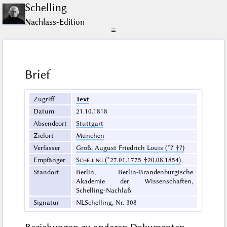
Schelling
Nachlass-Edition
☰
Brief
Zugriff
Text
Datum
21.10.1818
Absendeort
Stuttgart
Zielort
München
Verfasser
Groß, August Friedrich Louis (*? †?)
Empfänger
Schelling
(*27.01.1775 †20.08.1854)
Standort
Berlin, Berlin-Brandenburgische
Akademie der Wissenschaften,
Schelling-Nachlaß
Signatur
NLSchelling, Nr. 308