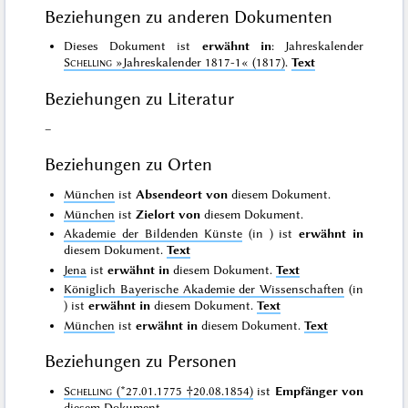
Beziehungen zu anderen Dokumenten
Dieses Dokument ist
erwähnt in
: Jahreskalender
Schelling
»Jahreskalender 1817-1«
(1817)
.
Text
Beziehungen zu Literatur
–
Beziehungen zu Orten
München
ist
Absendeort von
diesem Dokument.
München
ist
Zielort von
diesem Dokument.
Akademie der Bildenden Künste
(in
) ist
erwähnt in
diesem Dokument.
Text
Jena
ist
erwähnt in
diesem Dokument.
Text
Königlich Bayerische Akademie der Wissenschaften
(in
) ist
erwähnt in
diesem Dokument.
Text
München
ist
erwähnt in
diesem Dokument.
Text
Beziehungen zu Personen
Schelling
(*27.01.1775 †20.08.1854)
ist
Empfänger von
diesem Dokument.