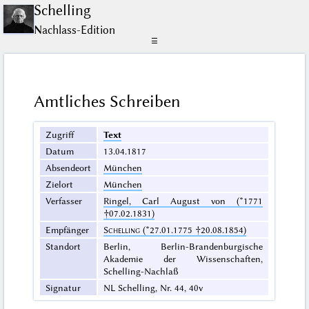
Schelling
Nachlass-Edition
☰
Amtliches Schreiben
Zugriff
Text
Datum
13.04.1817
Absendeort
München
Zielort
München
Verfasser
Ringel, Carl August von (*1771
†07.02.1831)
Empfänger
Schelling
(*27.01.1775 †20.08.1854)
Standort
Berlin, Berlin-Brandenburgische
Akademie der Wissenschaften,
Schelling-Nachlaß
Signatur
NL Schelling, Nr. 44, 40v