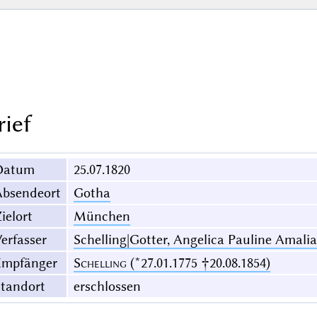
rief
Datum
25.07.1820
Absendeort
Gotha
ielort
München
erfasser
Schelling|Gotter, Angelica Pauline Amalia
Empfänger
Schelling
(*27.01.1775 †20.08.1854)
Standort
erschlossen