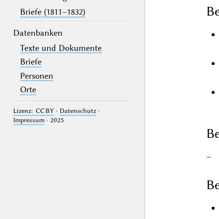
B
Briefe (1811–1832)
Datenbanken
Texte und Dokumente
Briefe
Personen
Orte
Lizenz: CC BY
·
Datenschutz
·
Impressum
· 2025
Be
–
Be