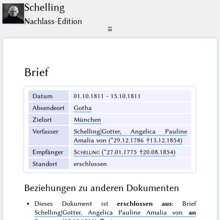
Schelling
Nachlass-Edition
☰
Brief
Datum
01.10.1811 - 15.10.1811
Absendeort
Gotha
Zielort
München
Verfasser
Schelling|Gotter, Angelica Pauline
Amalia von (*29.12.1786 †13.12.1854)
Empfänger
Schelling
(*27.01.1775 †20.08.1854)
Standort
erschlossen
Beziehungen zu anderen Dokumenten
Dieses Dokument ist
erschlossen aus
: Brief
Schelling|Gotter, Angelica Pauline Amalia von
an