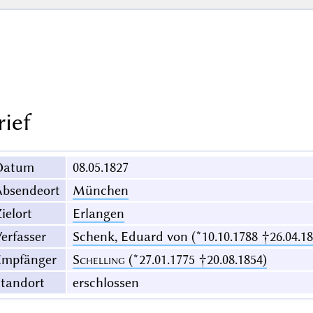
rief
Datum
08.05.1827
Absendeort
München
ielort
Erlangen
erfasser
Schenk, Eduard von (*10.10.1788 †26.04.18
Empfänger
Schelling
(*27.01.1775 †20.08.1854)
Standort
erschlossen