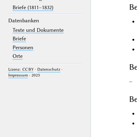
B
Briefe (1811–1832)
Datenbanken
Texte und Dokumente
Briefe
Personen
Orte
Be
Lizenz: CC BY
·
Datenschutz
·
Impressum
· 2025
–
Be