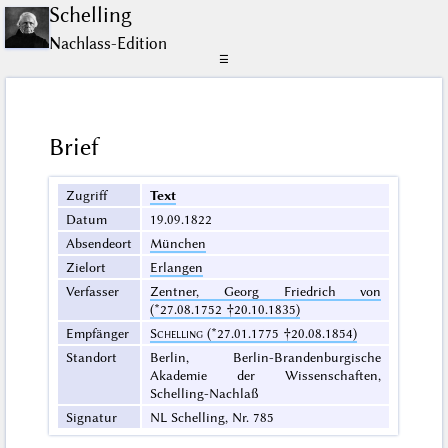
Schelling
Nachlass-Edition
☰
Brief
Zugriff
Text
Datum
19.09.1822
Absendeort
München
Zielort
Erlangen
Verfasser
Zentner, Georg Friedrich von
(*27.08.1752 †20.10.1835)
Empfänger
Schelling
(*27.01.1775 †20.08.1854)
Standort
Berlin, Berlin-Brandenburgische
Akademie der Wissenschaften,
Schelling-Nachlaß
Signatur
NL Schelling, Nr. 785