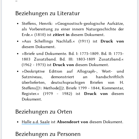
–
Beziehungen zu Literatur
Steffens, Henrik: »Geognostisch-geologische Aufsätze,
als Vorbereitung zu einer innern Naturgeschichte der
Erde.« (1810) ist
zitiert in
diesem Dokument.
»Aus Schellings Nachlaß.« (1911) ist
Druck von
diesem Dokument.
»Briefe und Dokumente. Bd. I: 1775-1809. Bd. II: 1775-
1803 Zusatzband. Bd. III: 1803-1809 Zusatzband.«
(1962 - 1975) ist
Druck von
diesem Dokument.
»Deskriptive Edition auf Allograph-, Wort- und
Satzniveau, demonstriert an handschriftlich
überlieferten, deutschsprachigen Briefen von H.
Steffens|||1: Methode|||2. Briefe 1799 - 1844, Kommentar,
Register.« (1979 - 1982) ist
Druck von
diesem
Dokument.
Beziehungen zu Orten
Halle a.d. Saale
ist
Absendeort von
diesem Dokument.
Beziehungen zu Personen