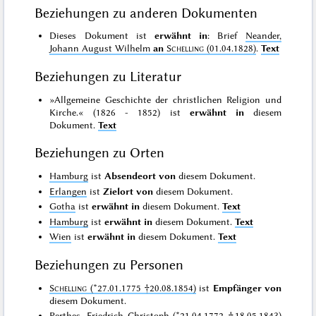
Beziehungen zu anderen Dokumenten
Dieses Dokument ist
erwähnt in
: Brief
Neander,
Johann August Wilhelm
an
Schelling
(01.04.1828)
.
Text
Beziehungen zu Literatur
»Allgemeine Geschichte der christlichen Religion und
Kirche.« (1826 - 1852) ist
erwähnt in
diesem
Dokument.
Text
Beziehungen zu Orten
Hamburg
ist
Absendeort von
diesem Dokument.
Erlangen
ist
Zielort von
diesem Dokument.
Gotha
ist
erwähnt in
diesem Dokument.
Text
Hamburg
ist
erwähnt in
diesem Dokument.
Text
Wien
ist
erwähnt in
diesem Dokument.
Text
Beziehungen zu Personen
Schelling
(*27.01.1775 †20.08.1854)
ist
Empfänger von
diesem Dokument.
Perthes, Friedrich Christoph (*21.04.1772 †18.05.1843)