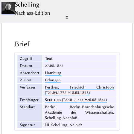
Schelling
Nachlass-Edition
☰
Brief
Zugriff
Text
Datum
27.08.1827
Absendeort
Hamburg
Zielort
Erlangen
Verfasser
Perthes, Friedrich Christoph
(*21.04.1772 †18.05.1843)
Empfänger
Schelling
(*27.01.1775 †20.08.1854)
Standort
Berlin, Berlin-Brandenburgische
Akademie der Wissenschaften,
Schelling-Nachlaß
Signatur
NL Schelling, Nr. 529