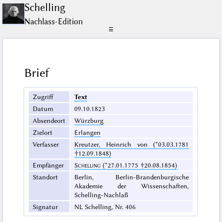
Schelling
Nachlass-Edition
☰
Brief
Zugriff
Text
Datum
09.10.1823
Absendeort
Würzburg
Zielort
Erlangen
Verfasser
Kreutzer, Heinrich von (*03.03.1781
†12.09.1848)
Empfänger
Schelling
(*27.01.1775 †20.08.1854)
Standort
Berlin, Berlin-Brandenburgische
Akademie der Wissenschaften,
Schelling-Nachlaß
Signatur
NL Schelling, Nr. 406