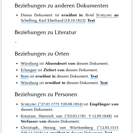
Beziehungen zu anderen Dokumenten
Dieses Dokument ist
erwähnt in
: Brief
Schelling
an
Schelling, Karl Eberhard (18.10.1823)
.
Text
Beziehungen zu Literatur
–
Beziehungen zu Orten
Würzburg
ist
Absendeort von
diesem Dokument.
Erlangen
ist
Zielort von
diesem Dokument.
Rom
ist
erwähnt in
diesem Dokument.
Text
Würzburg
ist
erwähnt in
diesem Dokument.
Text
Beziehungen zu Personen
Schelling
(*27.01.1775 †20.08.1854)
ist
Empfänger von
diesem Dokument.
Kreutzer, Heinrich von (*03.03.1781 †12.09.1848)
ist
Verfasser von
diesem Dokument.
Christoph, Herzog von Württemberg (*12.05.1515
†28.12.1568)
ist
erwähnt in
diesem Dokument.
Text