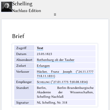
Schelling
Nachlass-Edition
☰
Brief
Zugriff
Text
Datum
23.05.1823
Absendeort
Rothenburg ob der Tauber
Zielort
Erlangen
Verfasser
Häcker, Franz Joseph (*24.11.1777
†18.11.1851)
Empfänger
Schelling
(*27.01.1775 †20.08.1854)
Standort
Berlin, Berlin-Brandenburgische
Akademie der Wissenschaften,
Schelling-Nachlaß
Signatur
NL Schelling, Nr. 318