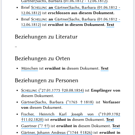
Gärtner|Sachs, Barbara (01.06.1812 - 12.06.1812)
.
Brief
Schelling
an
Gärtner|Sachs, Barbara (01.06.1812 -
12.06.1812)
ist
erschlossen aus diesem Dokument.
Brief
Schelling
an
Gärtner|Sachs, Barbara (01.06.1812 -
12.06.1812)
ist
erwähnt in diesem Dokument.
Text
Beziehungen zu Literatur
–
Beziehungen zu Orten
München
ist
erwähnt in
diesem Dokument.
Text
Beziehungen zu Personen
Schelling
(*27.01.1775 †20.08.1854)
ist
Empfänger von
diesem Dokument.
Gärtner|Sachs, Barbara (*1765 †1818)
ist
Verfasser
von
diesem Dokument.
Fischer, Heinrich Karl Joseph von (*19.09.1782
†11.02.1820)
ist
erwähnt in
diesem Dokument.
Text
Gaertner (*? †?)
ist
erwähnt in
diesem Dokument.
Text
Gärtner, Johann Andreas (*1744 †1826)
ist
erwähnt in