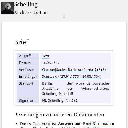
Schelling
Nachlass-Edition
☰
Brief
Zugriff
Text
Datum
15.06.1812
Verfasser
Gärtner|Sachs, Barbara (*1765 †1818)
Empfänger
Schelling
(*27.01.1775 †20.08.1854)
Standort
Berlin, Berlin-Brandenburgische
Akademie der Wissenschaften,
Schelling-Nachlaß
Signatur
NL Schelling, Nr. 282
Beziehungen zu anderen Dokumenten
Dieses Dokument ist
Antwort auf
: Brief
Schelling
an