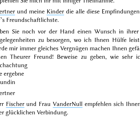
fehlen Sie mich ihr mit inniger Theilnahme.
ertner
und meine
Kinder
die alle diese Empfindungen 
’s Freundschaftlichste.
ben Sie noch vor der Hand einen Wunsch in ihrer
gelegenheiten zu besorgen, wo ich Ihnen Hülfe leist
rde mir immer gleiches Vergnügen machen Ihnen gefäl
nen Theurer Freund! Beweise zu geben, wie sehr i
chachtung
e ergebne
eundin
ertner
rr
Fischer
und Frau
VanderNull
empfehlen sich Ihnen
er glücklichen Verbindung.