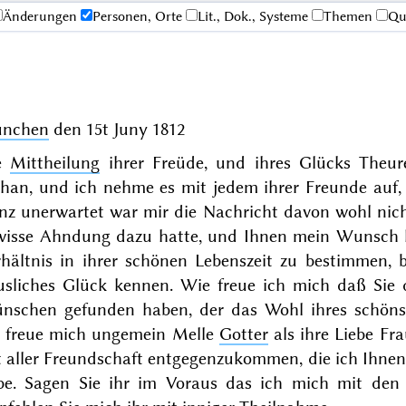
Änderungen
Personen, Orte
Lit., Dok., Systeme
Themen
Qu
nchen
den
15t Juny 1812
e
Mittheilung
ihrer Freüde, und ihres Glücks Theu
than, und ich nehme es mit jedem ihrer Freunde auf,
z unerwartet war mir die Nachricht davon wohl nicht
wisse Ahndung dazu hatte, und Ihnen mein Wunsch lan
rhältnis in ihrer schönen Lebenszeit zu bestimmen, 
usliches Glück kennen. Wie freue ich mich daß Sie
nschen gefunden haben,
der das Wohl ihres schöns
h freue mich ungemein Melle
Gotter
als ihre Liebe Fra
t aller Freundschaft entgegenzukommen, die ich Ihne
be. Sagen Sie ihr im Voraus das ich mich mit den 