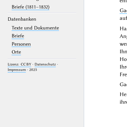
emp
Briefe (1811–1832)
Ga
auf
Datenbanken
Texte und Dokumente
Ha
An
Briefe
we
Personen
Ih
Orte
Ho
Lizenz: CC BY
·
Datenschutz
·
Ihr
Impressum
· 2025
Fr
Ga
He
ihr