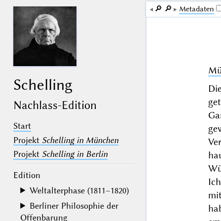
🔎︎
🔎︎
Me­ta­da­ten
Mü
Schelling
Di
ge
Nachlass-Edition
Gan
Start
ge
Projekt
Schelling in München
Ve
Projekt
Schelling in Berlin
ha
Wü
Edition
Ic
Weltalterphase (1811–1820)
mi
Berliner Philosophie der
ha
Offenbarung