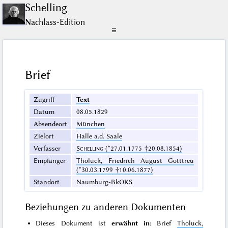
Schelling
Nachlass-Edition
☰
Brief
Zugriff
Text
Datum
08.05.1829
Absendeort
München
Zielort
Halle a.d. Saale
Verfasser
Schelling
(*27.01.1775 †20.08.1854)
Empfänger
Tholuck, Friedrich August Gotttreu
(*30.03.1799 †10.06.1877)
Standort
Naumburg-BkOKS
Beziehungen zu anderen Dokumenten
Dieses Dokument ist
erwähnt in
: Brief
Tholuck,