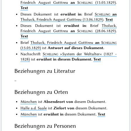
Friedrich August Gotttreu
an
Schelling
(15.05.1829)
.
Text
Dieses Dokument ist
erwähnt in
: Brief
Schelling
an
Tholuck, Friedrich August Gotttreu (13.06.1829)
.
Text
Dieses Dokument ist
erwähnt in
: Brief
Tholuck,
Friedrich August Gotttreu
an
Schelling
(28.06.1829)
.
Text
Brief
Tholuck, Friedrich August Gotttreu
an
Schelling
(15.05.1829)
ist
Antwort auf dieses Dokument.
Nachschrift
Schelling
»System der Weltalter«
(1827 -
1828)
ist
erwähnt in diesem Dokument.
Text
Beziehungen zu Literatur
–
Beziehungen zu Orten
München
ist
Absendeort von
diesem Dokument.
Halle a.d. Saale
ist
Zielort von
diesem Dokument.
München
ist
erwähnt in
diesem Dokument.
Text
Beziehungen zu Personen