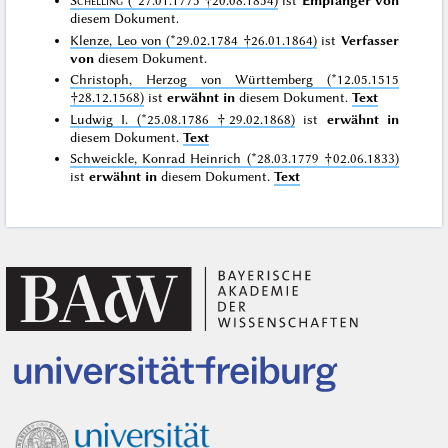
Schelling
(*27.01.1775 †20.08.1854)
ist
Empfänger von
diesem Dokument.
Klenze, Leo von (*29.02.1784 †26.01.1864)
ist
Verfasser
von
diesem Dokument.
Christoph, Herzog von Württemberg (*12.05.1515
†28.12.1568)
ist
erwähnt in
diesem Dokument.
Text
Ludwig I. (*25.08.1786 †29.02.1868)
ist
erwähnt in
diesem Dokument.
Text
Schweickle, Konrad Heinrich (*28.03.1779 †02.06.1833)
ist
erwähnt in
diesem Dokument.
Text