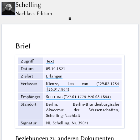
Schelling
Nachlass-Edition
☰
Brief
Zugriff
Text
Datum
09.10.1821
Zielort
Erlangen
Verfasser
Klenze, Leo von (*29.02.1784
†26.01.1864)
Empfänger
Schelling
(*27.01.1775 †20.08.1854)
Standort
Berlin, Berlin-Brandenburgische
Akademie der Wissenschaften,
Schelling-Nachlaß
Signatur
NL Schelling, Nr. 390/1
Beziehungen zu anderen Dokumenten