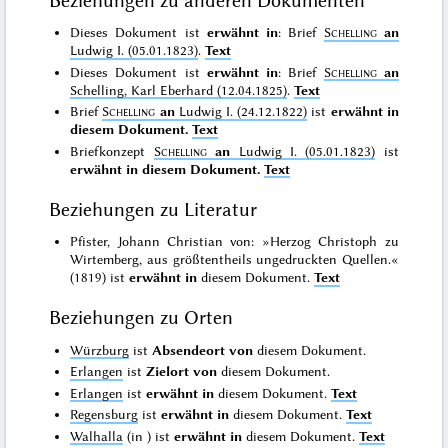
Beziehungen zu anderen Dokumenten
Dieses Dokument ist
erwähnt in
: Brief
Schelling
an
Ludwig I. (05.01.1823)
.
Text
Dieses Dokument ist
erwähnt in
: Brief
Schelling
an
Schelling, Karl Eberhard (12.04.1825)
.
Text
Brief
Schelling
an
Ludwig I. (24.12.1822)
ist
erwähnt in
diesem Dokument.
Text
Briefkonzept
Schelling
an
Ludwig I. (05.01.1823)
ist
erwähnt in diesem Dokument.
Text
Beziehungen zu Literatur
Pfister, Johann Christian von: »Herzog Christoph zu
Wirtemberg, aus größtentheils ungedruckten Quellen.«
(1819) ist
erwähnt in
diesem Dokument.
Text
Beziehungen zu Orten
Würzburg
ist
Absendeort von
diesem Dokument.
Erlangen
ist
Zielort von
diesem Dokument.
Erlangen
ist
erwähnt in
diesem Dokument.
Text
Regensburg
ist
erwähnt in
diesem Dokument.
Text
Walhalla
(in
) ist
erwähnt in
diesem Dokument.
Text