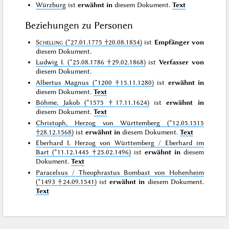
Würzburg
ist
erwähnt in
diesem Dokument.
Text
Beziehungen zu Personen
Schelling
(*27.01.1775 †20.08.1854)
ist
Empfänger von
diesem Dokument.
Ludwig I. (*25.08.1786 †29.02.1868)
ist
Verfasser von
diesem Dokument.
Albertus Magnus (*1200 †15.11.1280)
ist
erwähnt in
diesem Dokument.
Text
Böhme, Jakob (*1575 †17.11.1624)
ist
erwähnt in
diesem Dokument.
Text
Christoph, Herzog von Württemberg (*12.05.1515
†28.12.1568)
ist
erwähnt in
diesem Dokument.
Text
Eberhard I. Herzog von Württemberg / Eberhard im
Bart (*11.12.1445 †25.02.1496)
ist
erwähnt in
diesem
Dokument.
Text
Paracelsus / Theophrastus Bombast von Hohenheim
(*1493 †24.09.1541)
ist
erwähnt in
diesem Dokument.
Text