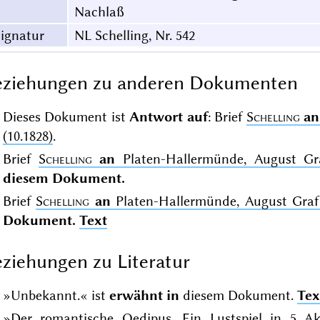
Nachlaß
ignatur
NL Schelling, Nr. 542
eziehungen zu anderen Dokumenten
Dieses Dokument ist
Antwort auf
: Brief
Schelling
an
(10.1828)
.
Brief
Schelling
an
Platen-Hallermünde, August Gra
diesem Dokument.
Brief
Schelling
an
Platen-Hallermünde, August Graf 
Dokument.
Text
ziehungen zu Literatur
»Unbekannt.« ist
erwähnt in
diesem Dokument.
Tex
»Der romantische Oedipus. Ein Lustspiel in 5 Ak