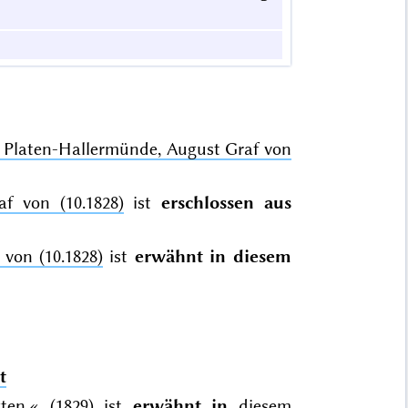
Platen-Hallermünde, August Graf von
f von (10.1828)
ist
erschlossen aus
von (10.1828)
ist
erwähnt in diesem
t
ten.« (1829) ist
erwähnt in
diesem