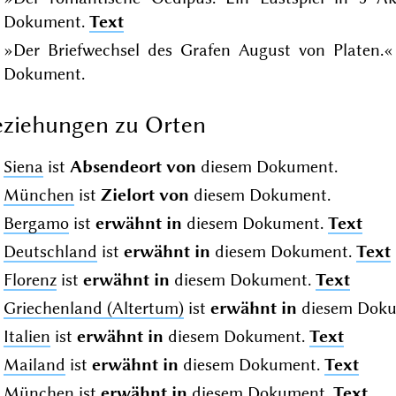
Dokument.
Text
»Der Briefwechsel des Grafen August von Platen.« 
Dokument.
ziehungen zu Orten
Siena
ist
Absendeort von
diesem Dokument.
München
ist
Zielort von
diesem Dokument.
Bergamo
ist
erwähnt in
diesem Dokument.
Text
Deutschland
ist
erwähnt in
diesem Dokument.
Text
Florenz
ist
erwähnt in
diesem Dokument.
Text
Griechenland (Altertum)
ist
erwähnt in
diesem Dok
Italien
ist
erwähnt in
diesem Dokument.
Text
Mailand
ist
erwähnt in
diesem Dokument.
Text
München
ist
erwähnt in
diesem Dokument.
Text