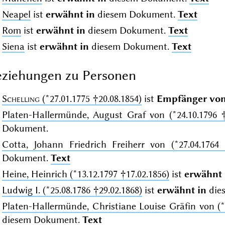
Neapel
ist
erwähnt in
diesem Dokument.
Text
Rom
ist
erwähnt in
diesem Dokument.
Text
Siena
ist
erwähnt in
diesem Dokument.
Text
ziehungen zu Personen
Schelling
(*27.01.1775 †20.08.1854)
ist
Empfänger vo
Platen-Hallermünde, August Graf von (*24.10.1796 †
Dokument.
Cotta, Johann Friedrich Freiherr von (*27.04.1764 
Dokument.
Text
Heine, Heinrich (*13.12.1797 †17.02.1856)
ist
erwähnt 
Ludwig I. (*25.08.1786 †29.02.1868)
ist
erwähnt in
die
Platen-Hallermünde, Christiane Louise Gräfin von (*1
diesem Dokument.
Text