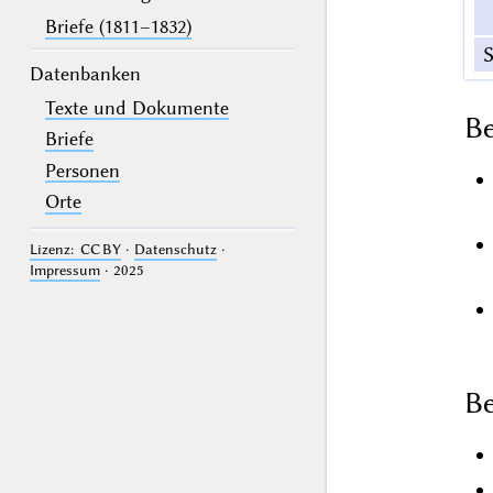
Briefe (1811–1832)
S
Datenbanken
Texte und Dokumente
B
Briefe
Personen
Orte
Lizenz: CC BY
·
Datenschutz
·
Impressum
· 2025
Be