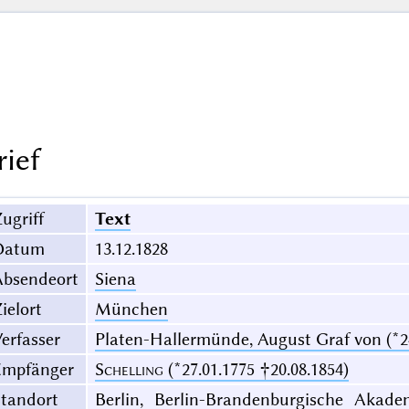
rief
ugriff
Text
Datum
13.12.1828
Absendeort
Siena
ielort
München
erfasser
Platen-Hallermünde, August Graf von (*24
Empfänger
Schelling
(*27.01.1775 †20.08.1854)
Standort
Berlin, Berlin-Brandenburgische Akade