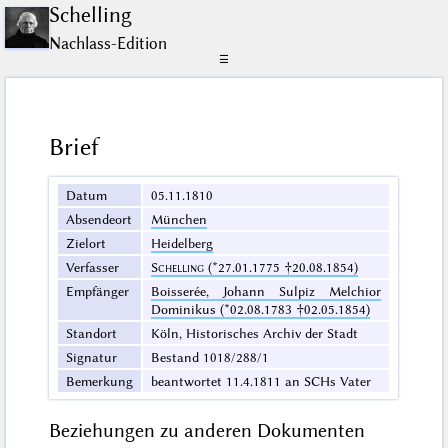
Schelling
Nachlass-Edition
☰
Brief
Datum
05.11.1810
Absendeort
München
Zielort
Heidelberg
Verfasser
Schelling
(*27.01.1775 †20.08.1854)
Empfänger
Boisserée, Johann Sulpiz Melchior
Dominikus (*02.08.1783 †02.05.1854)
Standort
Köln, Historisches Archiv der Stadt
Signatur
Bestand 1018/288/1
Bemerkung
beantwortet 11.4.1811 an SCHs Vater
Beziehungen zu anderen Dokumenten