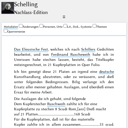
Schelling
Nachlass-Edition
☰
Me­ta­da­ten
Änderungen
Personen, Orte
Lit., Dok., Systeme
Themen
Querverweise
Das Eleusische Fest
, welches ich nach
Schillers
Gedichten
bearbeitet, und von
Ferdinand Ruscheweih
habe ich in
Umrissen habe stechen lassen, besteht, das Titelkupfer
miteingerechnet, in 21 Kupferplatten in Quer Folio.
Ich bin geneigt diese 21 Platen an irgend eine
deutsche
Kunsthandlung abzutreten, oder zu veräusern, und dieß
unter folgenden Bedingnissen. Bilig verlange ich den
Ersatz aller meiner gehabten Auslagen, und überdieß einen
Ersaz für meine Arbeit.
Die Auslagen die ich gehabt, sind folgende
Dem Kupferstecher
Ruschweih
zahlte ich für eine
Kupferplatte zu stechen
8 Scudi Rom˖[ani]
Dieß macht
auf 21 Platten..........................................168 Scudi
Für die Kupferplatten, daß ist für das materielle
Kupfer zahlte ich in allem zusammen......................33 scud.