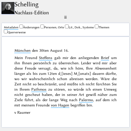
Schelling
Nachlass-Edition
☰
Me­ta­da­ten
Änderungen
Personen, Orte
Lit., Dok., Systeme
Themen
Querverweise
München
den
30ten August 16
.
Mein Freund
Steffens
gab mir den anliegenden
Brief
um
ihn Ihnen persönlich zu überreichen. Leider wird mir aber
diese Freude versagt, da, wie ich höre, Ihre Abwesenheit
länger als bis zum
12ten d˖[ieses] M˖[onats]
dauern dürfte,
wo wir wahrscheinlich schon abreisen werden. Wäre die
Zeit nicht so beschränkt, und müßte ich nicht fürchten Sie
in Ihrem
Pathmos
zu stören, so würde ich einen Umweg
nicht gescheut haben, der in seiner Art gewiß näher zum
Ziele führt, als der lange Weg nach
Palermo
, auf dem ich
mit meinem Freunde
von Hagen
begriffen bin.
v Raumer