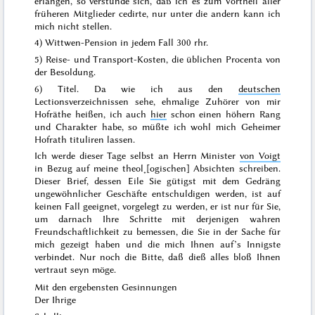
erlangen, so verstünde sich, daß ich es zum Vortheil aller
früheren Mitglieder cedirte,
nur unter die andern kann ich
mich nicht stellen
.
4) Wittwen-Pension in jedem Fall 300 rhr.
5) Reise- und Transport-Kosten, die üblichen Procenta von
der Besoldung.
6)
Titel
. Da wie ich aus den
deutschen
Lectionsverzeichnissen sehe, ehmalige Zuhörer von mir
Hofräthe heißen, ich auch
hier
schon einen höhern Rang
und Charakter habe, so müßte ich wohl mich Geheimer
Hofrath tituliren lassen.
Ich werde dieser Tage selbst an Herrn Minister
von Voigt
in Bezug auf meine theol˖[ogischen] Absichten schreiben.
Dieser Brief, dessen Eile Sie gütigst mit dem Gedräng
ungewöhnlicher Geschäfte entschuldigen werden, ist auf
keinen Fall geeignet, vorgelegt zu werden, er ist nur für Sie,
um darnach Ihre Schritte mit derjenigen wahren
Freundschaftlichkeit zu bemessen, die Sie in der Sache für
mich gezeigt haben und die mich Ihnen auf’s Innigste
verbindet. Nur noch die Bitte, daß dieß alles bloß Ihnen
vertraut seyn möge.
Mit den ergebensten Gesinnungen
Der Ihrige