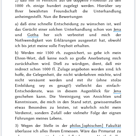
1000 rh. einige hundert zugelegt werden. Hierüber sey
Ihrer bewährten Freundschaft die Unterhandlung
anheimgestellt. Nun die Bewertungen
a) daß eine schnelle Entscheidung zu wünschen ist, weil
das Gerücht einer solchen Unterhandlung schon von
Jena
und
Gotha
her sich verbreitet und mich der
Nothwendigkeit von Erklärungen ausgesetzt hat, obwohl
ich bis jetzt meine
volle Freyheit erhalten.
b) Werden mir 1500 rh. zugesichert, so gebe ich mein
Ehren-Wort, daß keine noch so große Anerbietung mich
zurückhalten wird. Dieß zu würdigen, dient, daß mir
indirect schon 1000 fl. Zulage angeboten worden sind. Ich
hoffe, die Gelegenheit, die nicht widerkehren möchte, wird
nicht versäumt werden und mit ihr (ohne stolze
Einbildung sey es gesagt!) vielleicht das einfach-
Entscheidenste, was in diesem Augenblick für
Jena
geschehen kann. Die Vereinigung von Ansichten und
Kenntnissen, die mich in den Stand setzt, gewissermaßen
etwas Besondres zu leisten, ist wahrlich nicht mein
Verdienst, sondern Zufall oder vielmehr Folge der eignen
Führungen meines Lebens.
3) Wegen der Stelle in der
philos˖[ophischen] Fakultät
überlasse ich alles
Ihrem
Ermessen. Wäre das Primariat zu