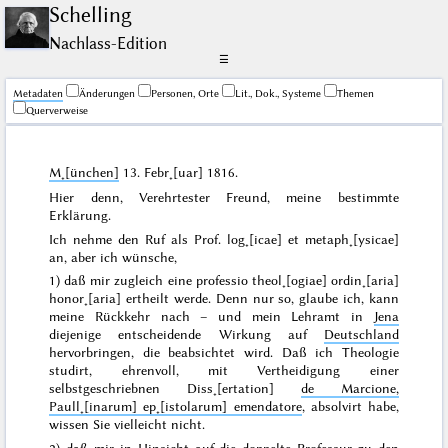
Schelling
Nachlass-Edition
☰
Me­ta­da­ten
Änderungen
Personen, Orte
Lit., Dok., Systeme
Themen
Querverweise
M˖[ünchen]
13. Febr˖[uar] 1816
.
Hier denn, Verehrtester Freund, meine bestimmte
Erklärung.
Ich nehme den Ruf als
Prof. log˖[icae] et metaph˖[ysicae]
an, aber ich wünsche,
1) daß mir zugleich eine
professio theol˖[ogiae] ordin˖[aria]
honor˖[aria]
ertheilt werde. Denn nur so, glaube ich, kann
meine Rückkehr nach – und mein Lehramt in
Jena
diejenige entscheidende Wirkung auf
Deutschland
hervorbringen, die beabsichtet wird. Daß ich Theologie
studirt, ehrenvoll, mit Vertheidigung einer
selbstgeschriebnen Diss˖[ertation]
de Marcione,
Paull˖[inarum] ep˖[istolarum] emendatore
, absolvirt habe,
wissen Sie vielleicht nicht.
2) daß mir in Hinsicht auf die doppelte Professur zu den