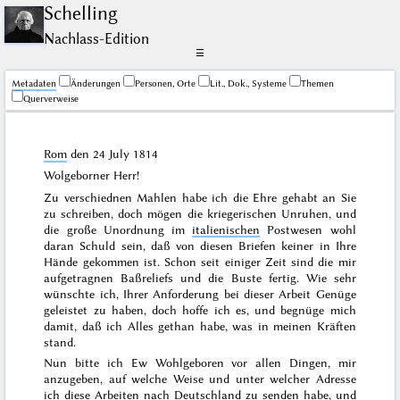
Schelling
Nachlass-Edition
☰
Me­ta­da­ten
Änderungen
Personen, Orte
Lit., Dok., Systeme
Themen
Querverweise
Rom
den
24 July 1814
Wolgeborner Herr!
Zu verschiednen Mahlen habe ich die Ehre gehabt an Sie
zu schreiben, doch mögen die kriegerischen Unruhen, und
die große Unordnung im
italienischen
Postwesen wohl
daran Schuld sein, daß von diesen Briefen keiner in Ihre
Hände gekommen ist. Schon seit einiger Zeit sind die mir
aufgetragnen Baßreliefs und die Buste fertig. Wie sehr
wünschte ich, Ihrer Anforderung bei dieser Arbeit Genüge
geleistet zu haben, doch hoffe ich es, und begnüge mich
damit, daß ich Alles gethan habe, was in meinen Kräften
stand.
Nun bitte ich Ew Wohlgeboren vor allen Dingen, mir
anzugeben, auf welche Weise und unter welcher Adresse
ich diese Arbeiten nach
Deutschland
zu senden habe, und