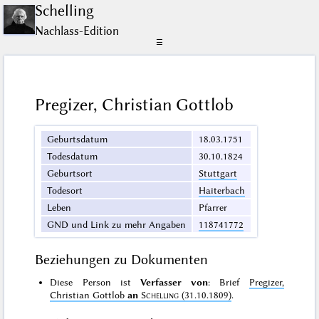
Schelling
Nachlass-Edition
☰
Pregizer, Christian Gottlob
Geburtsdatum
18.03.1751
Todesdatum
30.10.1824
Geburtsort
Stuttgart
Todesort
Haiterbach
Leben
Pfarrer
GND und Link zu mehr Angaben
118741772
Beziehungen zu Dokumenten
Diese Person ist
Verfasser von
: Brief
Pregizer,
Christian Gottlob
an
Schelling
(31.10.1809)
.