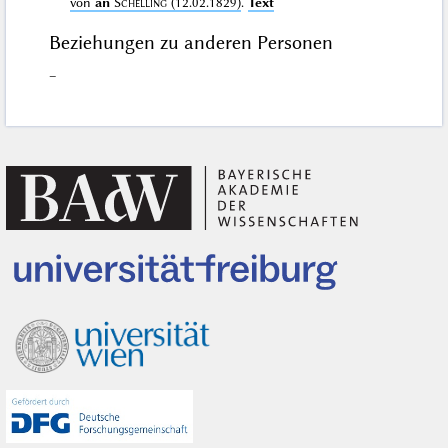
von
an
Schelling
(12.02.1829)
.
Text
Beziehungen zu anderen Personen
–