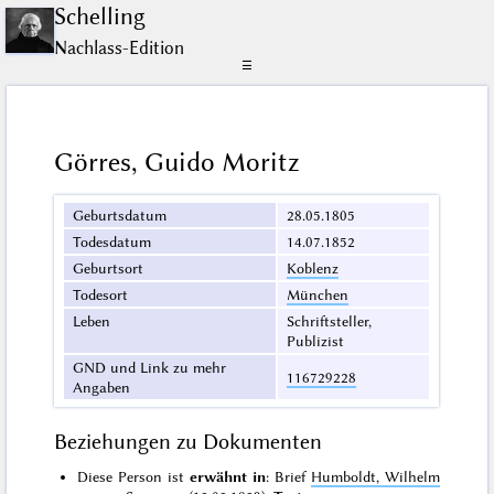
Schelling
Nachlass-Edition
☰
Görres, Guido Moritz
Geburtsdatum
28.05.1805
Todesdatum
14.07.1852
Geburtsort
Koblenz
Todesort
München
Leben
Schriftsteller,
Publizist
GND und Link zu mehr
116729228
Angaben
Beziehungen zu Dokumenten
Diese Person ist
erwähnt in
: Brief
Humboldt, Wilhelm