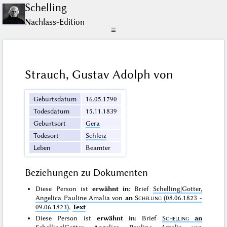
Schelling
Nachlass-Edition
☰
Strauch, Gustav Adolph von
Geburtsdatum
16.05.1790
Todesdatum
15.11.1839
Geburtsort
Gera
Todesort
Schleiz
Leben
Beamter
Beziehungen zu Dokumenten
Diese Person ist
erwähnt in
: Brief
Schelling|Gotter,
Angelica Pauline Amalia von
an
Schelling
(08.06.1823 -
09.06.1823)
.
Text
Diese Person ist
erwähnt in
: Brief
Schelling
an
Schelling|Gotter, Angelica Pauline Amalia von