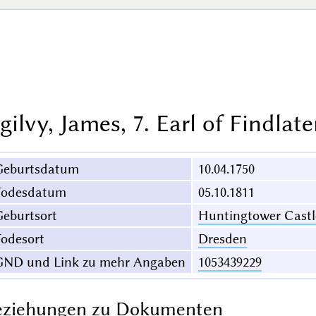
gilvy, James, 7. Earl of Findlate
Geburtsdatum
10.04.1750
Todesdatum
05.10.1811
eburtsort
Huntingtower Castle
odesort
Dresden
GND und Link zu mehr Angaben
1053439229
eziehungen zu Dokumenten