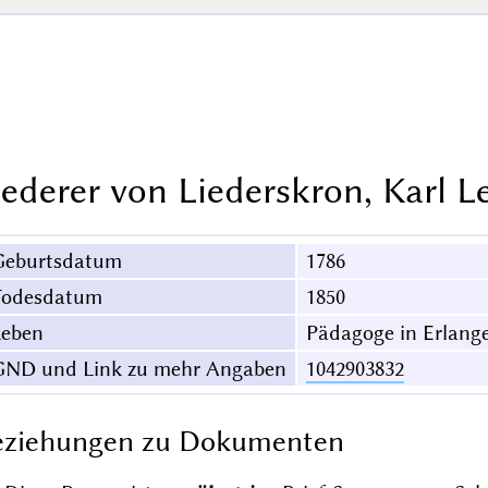
iederer von Liederskron, Karl L
Geburtsdatum
1786
Todesdatum
1850
Leben
Pädagoge in Erlang
GND und Link zu mehr Angaben
1042903832
eziehungen zu Dokumenten