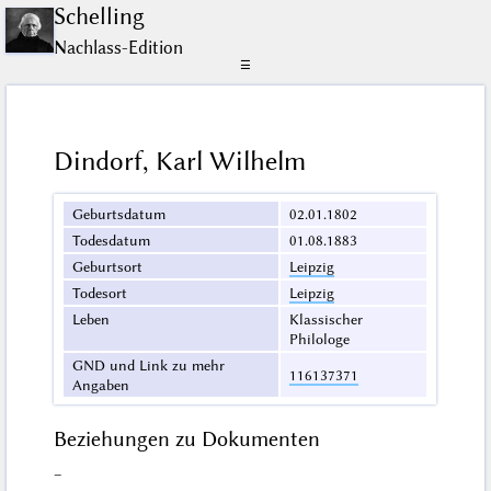
Schelling
Nachlass-Edition
☰
Dindorf, Karl Wilhelm
Geburtsdatum
02.01.1802
Todesdatum
01.08.1883
Geburtsort
Leipzig
Todesort
Leipzig
Leben
Klassischer
Philologe
GND und Link zu mehr
116137371
Angaben
Beziehungen zu Dokumenten
–