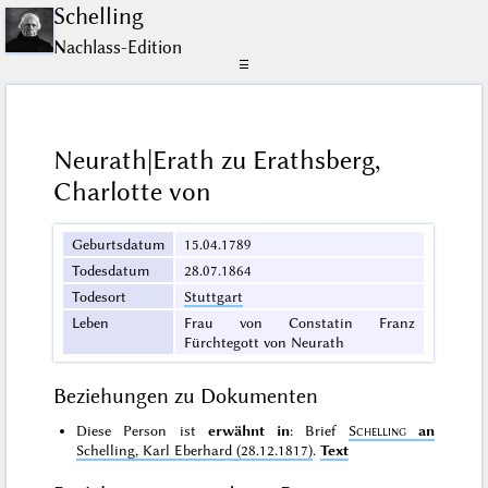
Schelling
Nachlass-Edition
☰
Neurath|Erath zu Erathsberg,
Charlotte von
Geburtsdatum
15.04.1789
Todesdatum
28.07.1864
Todesort
Stuttgart
Leben
Frau von Constatin Franz
Fürchtegott von Neurath
Beziehungen zu Dokumenten
Diese Person ist
erwähnt in
: Brief
Schelling
an
Schelling, Karl Eberhard (28.12.1817)
.
Text