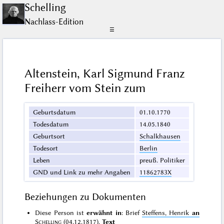
Schelling
Nachlass-Edition
☰
Altenstein, Karl Sigmund Franz
Freiherr vom Stein zum
Geburtsdatum
01.10.1770
Todesdatum
14.05.1840
Geburtsort
Schalkhausen
Todesort
Berlin
Leben
preuß. Politiker
GND und Link zu mehr Angaben
11862783X
Beziehungen zu Dokumenten
Diese Person ist
erwähnt in
: Brief
Steffens, Henrik
an
Schelling
(04.12.1817)
.
Text