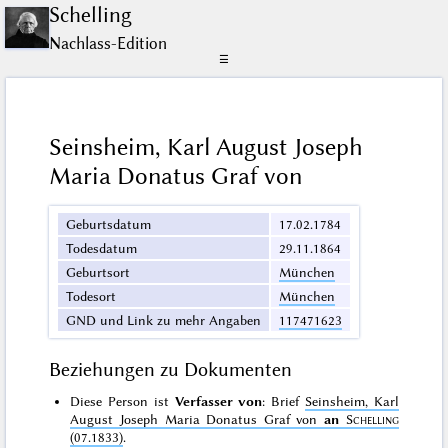
Schelling
Nachlass-Edition
☰
Seinsheim, Karl August Joseph
Maria Donatus Graf von
Geburtsdatum
17.02.1784
Todesdatum
29.11.1864
Geburtsort
München
Todesort
München
GND und Link zu mehr Angaben
117471623
Beziehungen zu Dokumenten
Diese Person ist
Verfasser von
: Brief
Seinsheim, Karl
August Joseph Maria Donatus Graf von
an
Schelling
(07.1833)
.