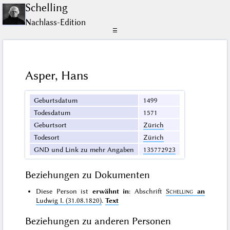
Schelling
Nachlass-Edition
☰
Asper, Hans
Geburtsdatum
1499
Todesdatum
1571
Geburtsort
Zürich
Todesort
Zürich
GND und Link zu mehr Angaben
135772923
Beziehungen zu Dokumenten
Diese Person ist
erwähnt in
: Abschrift
Schelling
an
Ludwig I. (31.08.1820)
.
Text
Beziehungen zu anderen Personen