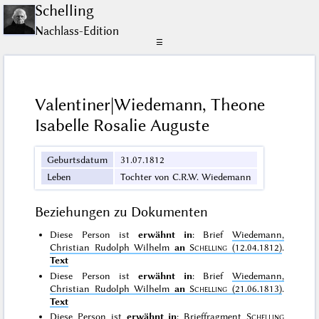
Schelling
Nachlass-Edition
☰
Valentiner|Wiedemann, Theone
Isabelle Rosalie Auguste
Geburtsdatum
31.07.1812
Leben
Tochter von C.R.W. Wiedemann
Beziehungen zu Dokumenten
Diese Person ist
erwähnt in
: Brief
Wiedemann,
Christian Rudolph Wilhelm
an
Schelling
(12.04.1812)
.
Text
Diese Person ist
erwähnt in
: Brief
Wiedemann,
Christian Rudolph Wilhelm
an
Schelling
(21.06.1813)
.
Text
Diese Person ist
erwähnt in
: Brieffragment
Schelling