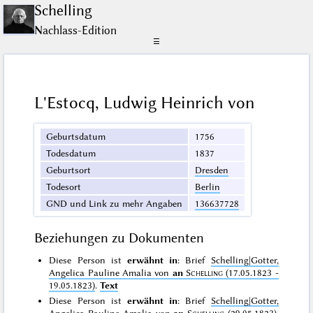
Schelling
Nachlass-Edition
☰
L'Estocq, Ludwig Heinrich von
Geburtsdatum
1756
Todesdatum
1837
Geburtsort
Dresden
Todesort
Berlin
GND und Link zu mehr Angaben
136637728
Beziehungen zu Dokumenten
Diese Person ist
erwähnt in
: Brief
Schelling|Gotter,
Angelica Pauline Amalia von
an
Schelling
(17.05.1823 -
19.05.1823)
.
Text
Diese Person ist
erwähnt in
: Brief
Schelling|Gotter,
Angelica Pauline Amalia von
an
Schelling
(29.05.1823)
.